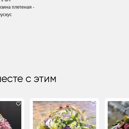
рзина плетеная -
рускус
есте с этим