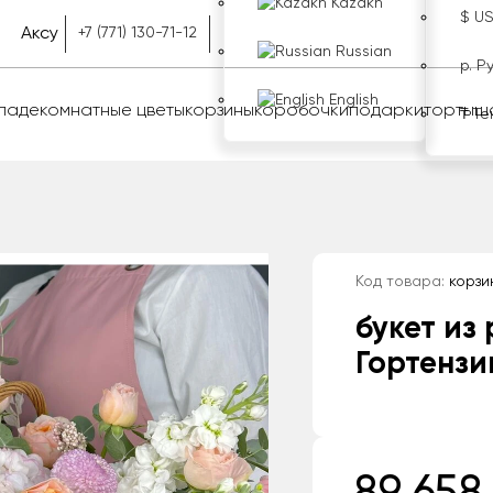
Kazakh
$ U
Аксу
+7 (771) 130-71-12
Russian
р. Р
English
оладе
комнатные цветы
корзины
коробочки
подарки
торты
ш
₸ Те
Код товара:
корзи
букет из
Гортензи