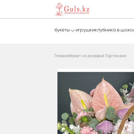
букеты
игрушки
клубника в шок
Главная
букет из розовой Гортензии